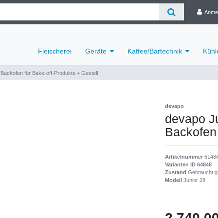
Anme
Fleischerei
Geräte
Kaffee/Bartechnik
Kühl
Backofen für Bake-off-Produkte + Gestell
devapo
devapo J
Backofen 
Artikelnummer
6148
Varianten ID
64848
Zustand
Gebraucht g
Modell
Junior 28
2.740,