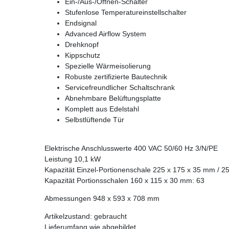
Ein-/Aus-/Öffnen-Schalter
Stufenlose Temperatureinstellschalter
Endsignal
Advanced Airflow System
Drehknopf
Kippschutz
Spezielle Wärmeisolierung
Robuste zertifizierte Bautechnik
Servicefreundlicher Schaltschrank
Abnehmbare Belüftungsplatte
Komplett aus Edelstahl
Selbstlüftende Tür
Elektrische Anschlusswerte 400 VAC 50/60 Hz 3/N/PE
Leistung 10,1 kW
Kapazität Einzel-Portionenschale 225 x 175 x 35 mm / 2
Kapazität Portionsschalen 160 x 115 x 30 mm: 63
Abmessungen 948 x 593 x 708 mm
Artikelzustand: gebraucht
Lieferumfang wie abgebildet