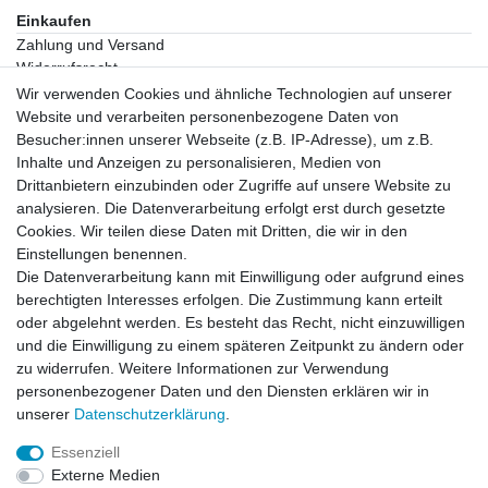
Einkaufen
Zahlung und Versand
Widerrufsrecht
Warenkorb
Wir verwenden Cookies und ähnliche Technologien auf unserer
Zur Kasse
Website und verarbeiten personenbezogene Daten von
Besucher:innen unserer Webseite (z.B. IP-Adresse), um z.B.
Inhalte und Anzeigen zu personalisieren, Medien von
Vertrag widerrufen
Drittanbietern einzubinden oder Zugriffe auf unsere Website zu
analysieren. Die Datenverarbeitung erfolgt erst durch gesetzte
Mein Konto
Cookies. Wir teilen diese Daten mit Dritten, die wir in den
Registrieren
Einstellungen benennen.
Login
Die Datenverarbeitung kann mit Einwilligung oder aufgrund eines
Unternehmen
berechtigten Interesses erfolgen. Die Zustimmung kann erteilt
oder abgelehnt werden. Es besteht das Recht, nicht einzuwilligen
und die Einwilligung zu einem späteren Zeitpunkt zu ändern oder
Datenschutzerklärung
zu widerrufen. Weitere Informationen zur Verwendung
Datenverarbeitung
personenbezogener Daten und den Diensten erklären wir in
Kontakt
unserer
Daten­schutz­erklärung
.
AGB
Impressum
Essenziell
Über uns
Externe Medien