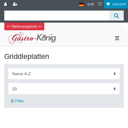
EUR
0,00 EUR
>> Stellenangebote <<
☰
Griddleplatten
Filter