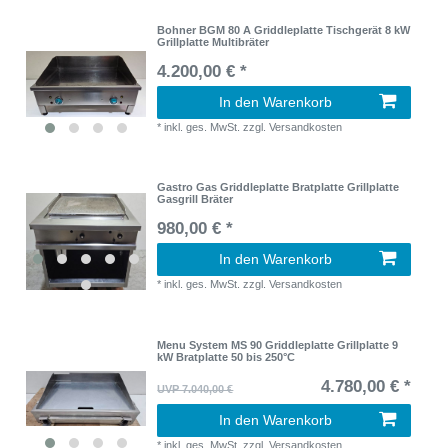
Bohner BGM 80 A Griddleplatte Tischgerät 8 kW
Grillplatte Multibräter
4.200,00 € *
In den Warenkorb
*
inkl. ges. MwSt.
zzgl.
Versandkosten
Gastro Gas Griddleplatte Bratplatte Grillplatte
Gasgrill Bräter
980,00 € *
In den Warenkorb
*
inkl. ges. MwSt.
zzgl.
Versandkosten
Menu System MS 90 Griddleplatte Grillplatte 9
kW Bratplatte 50 bis 250°C
4.780,00 € *
UVP 7.040,00 €
In den Warenkorb
*
inkl. ges. MwSt.
zzgl.
Versandkosten