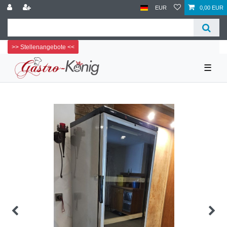
EUR
0,00 EUR
>> Stellenangebote <<
☰