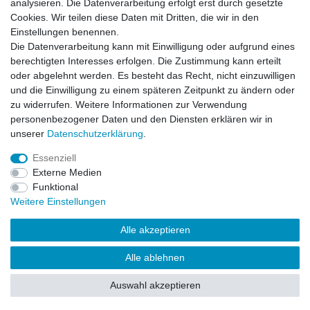
analysieren. Die Datenverarbeitung erfolgt erst durch gesetzte
Mein Konto
Cookies. Wir teilen diese Daten mit Dritten, die wir in den
Registrieren
Einstellungen benennen.
Login
Die Datenverarbeitung kann mit Einwilligung oder aufgrund eines
Unternehmen
berechtigten Interesses erfolgen. Die Zustimmung kann erteilt
oder abgelehnt werden. Es besteht das Recht, nicht einzuwilligen
und die Einwilligung zu einem späteren Zeitpunkt zu ändern oder
Datenschutzerklärung
zu widerrufen. Weitere Informationen zur Verwendung
Datenverarbeitung
personenbezogener Daten und den Diensten erklären wir in
Kontakt
unserer
Daten­schutz­erklärung
.
AGB
Impressum
Essenziell
Über uns
Externe Medien
Team
Funktional
Partner
Weitere Einstellungen
Alle akzeptieren
© Copyright 2019 Komplett Konzept Verwertungs GmbH.
Alle ablehnen
Alle Rechte vorbehalten.
Auswahl akzeptieren