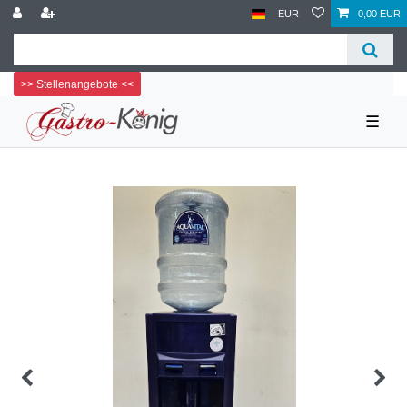
EUR
0,00 EUR
>> Stellenangebote <<
☰