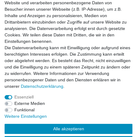
Zur Kasse
Website und verarbeiten personenbezogene Daten von
Besucher:innen unserer Webseite (z.B. IP-Adresse), um z.B.
Inhalte und Anzeigen zu personalisieren, Medien von
Vertrag widerrufen
Drittanbietern einzubinden oder Zugriffe auf unsere Website zu
analysieren. Die Datenverarbeitung erfolgt erst durch gesetzte
Mein Konto
Cookies. Wir teilen diese Daten mit Dritten, die wir in den
Registrieren
Einstellungen benennen.
Login
Die Datenverarbeitung kann mit Einwilligung oder aufgrund eines
Unternehmen
berechtigten Interesses erfolgen. Die Zustimmung kann erteilt
oder abgelehnt werden. Es besteht das Recht, nicht einzuwilligen
und die Einwilligung zu einem späteren Zeitpunkt zu ändern oder
Datenschutzerklärung
zu widerrufen. Weitere Informationen zur Verwendung
Datenverarbeitung
personenbezogener Daten und den Diensten erklären wir in
Kontakt
unserer
Daten­schutz­erklärung
.
AGB
Impressum
Essenziell
Über uns
Externe Medien
Team
Funktional
Partner
Weitere Einstellungen
Alle akzeptieren