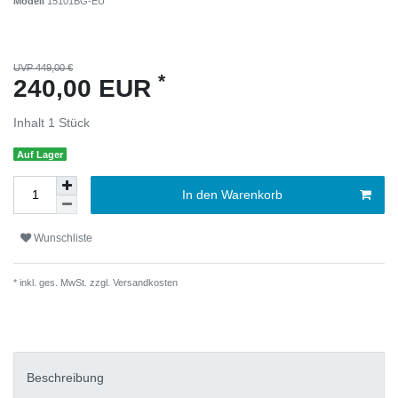
Modell
15101BG-EU
UVP 449,00 €
*
240,00 EUR
Inhalt
1
Stück
Auf Lager
In den Warenkorb
Wunschliste
* inkl. ges. MwSt. zzgl.
Versandkosten
Beschreibung