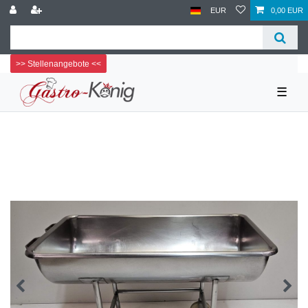
EUR
0,00 EUR
>> Stellenangebote <<
☰