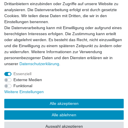
Vertrag widerrufen
Drittanbietern einzubinden oder Zugriffe auf unsere Website zu
analysieren. Die Datenverarbeitung erfolgt erst durch gesetzte
Mein Konto
Cookies. Wir teilen diese Daten mit Dritten, die wir in den
Registrieren
Einstellungen benennen.
Login
Die Datenverarbeitung kann mit Einwilligung oder aufgrund eines
Unternehmen
berechtigten Interesses erfolgen. Die Zustimmung kann erteilt
oder abgelehnt werden. Es besteht das Recht, nicht einzuwilligen
und die Einwilligung zu einem späteren Zeitpunkt zu ändern oder
Datenschutzerklärung
zu widerrufen. Weitere Informationen zur Verwendung
Datenverarbeitung
personenbezogener Daten und den Diensten erklären wir in
Kontakt
unserer
Daten­schutz­erklärung
.
AGB
Impressum
Essenziell
Über uns
Externe Medien
Team
Funktional
Partner
Weitere Einstellungen
Alle akzeptieren
© Copyright 2019 Komplett Konzept Verwertungs GmbH.
Alle ablehnen
Alle Rechte vorbehalten.
Auswahl akzeptieren