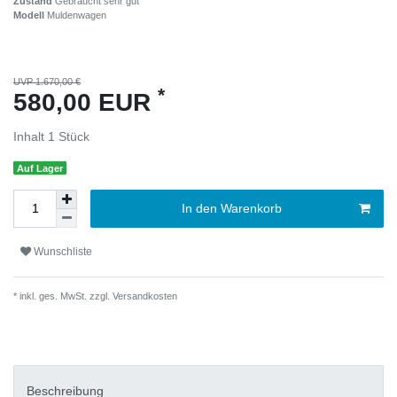
Zustand
Gebraucht sehr gut
Modell
Muldenwagen
UVP 1.670,00 €
*
580,00 EUR
Inhalt
1
Stück
Auf Lager
In den Warenkorb
Wunschliste
* inkl. ges. MwSt. zzgl.
Versandkosten
Beschreibung