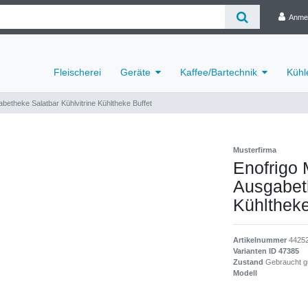
Anme
Fleischerei
Geräte
Kaffee/Bartechnik
Kühl
abetheke Salatbar Kühlvitrine Kühltheke Buffet
Musterfirma
Enofrigo 
Ausgabeth
Kühltheke
Artikelnummer
4425
Varianten ID
47385
Zustand
Gebraucht g
Modell