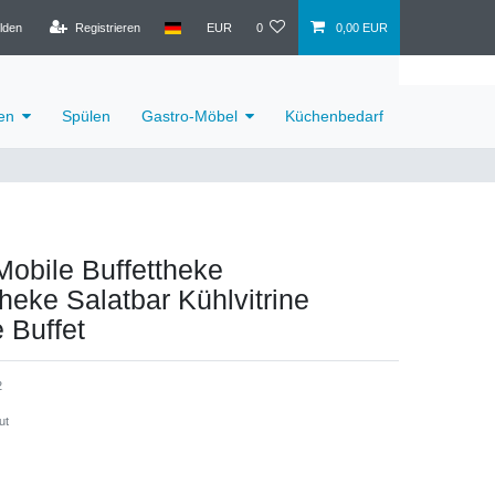
lden
Registrieren
EUR
0
0,00 EUR
en
Spülen
Gastro-Möbel
Küchenbedarf
Mobile Buffettheke
eke Salatbar Kühlvitrine
 Buffet
2
ut