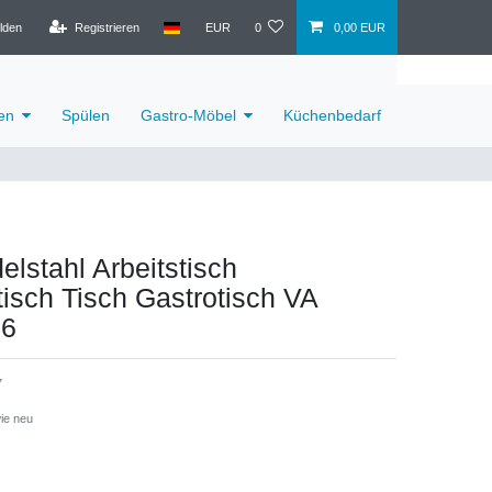
lden
Registrieren
EUR
0
0,00 EUR
en
Spülen
Gastro-Möbel
Küchenbedarf
elstahl Arbeitstisch
tisch Tisch Gastrotisch VA
36
7
ie neu