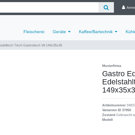
Anme
Fleischerei
Geräte
Kaffee/Bartechnik
Kühl
lstahltisch Tisch Gastrotisch VA 149x35x36
Musterfirma
Gastro Ed
Edelstahl
149x35x
Artikelnummer
3483
Varianten ID
37950
Zustand
Gebraucht w
Modell