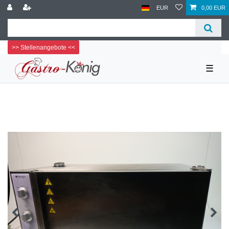
EUR
0,00 EUR
>> Stellenangebote <<
☰