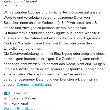
Zahlung und Versand
Widerrufsrecht
Warenkorb
Wir verwenden Cookies und ähnliche Technologien auf unserer
Zur Kasse
Website und verarbeiten personenbezogene Daten von
Besucher:innen unserer Webseite (z.B. IP-Adresse), um z.B.
Inhalte und Anzeigen zu personalisieren, Medien von
Vertrag widerrufen
Drittanbietern einzubinden oder Zugriffe auf unsere Website zu
analysieren. Die Datenverarbeitung erfolgt erst durch gesetzte
Mein Konto
Cookies. Wir teilen diese Daten mit Dritten, die wir in den
Registrieren
Einstellungen benennen.
Login
Die Datenverarbeitung kann mit Einwilligung oder aufgrund eines
Unternehmen
berechtigten Interesses erfolgen. Die Zustimmung kann erteilt
oder abgelehnt werden. Es besteht das Recht, nicht einzuwilligen
und die Einwilligung zu einem späteren Zeitpunkt zu ändern oder
Datenschutzerklärung
zu widerrufen. Weitere Informationen zur Verwendung
Datenverarbeitung
personenbezogener Daten und den Diensten erklären wir in
Kontakt
unserer
Daten­schutz­erklärung
.
AGB
Impressum
Essenziell
Über uns
Externe Medien
Team
Funktional
Partner
Weitere Einstellungen