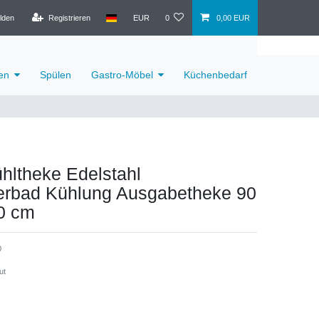
lden
Registrieren
EUR
0
0,00 EUR
en
Spülen
Gastro-Möbel
Küchenbedarf
hltheke Edelstahl
erbad Kühlung Ausgabetheke 90
80 cm
0
ut