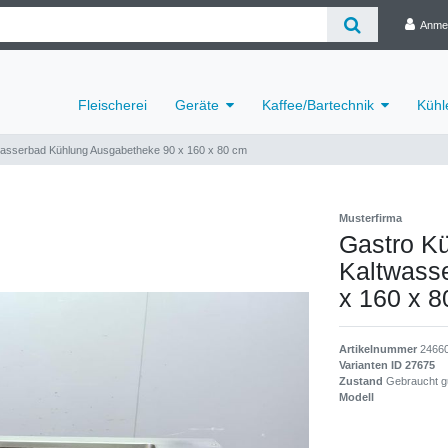
Anme
Fleischerei
Geräte
Kaffee/Bartechnik
Kühl
twasserbad Kühlung Ausgabetheke 90 x 160 x 80 cm
Musterfirma
Gastro Kü
Kaltwass
x 160 x 
Artikelnummer
2466
Varianten ID
27675
Zustand
Gebraucht g
Modell