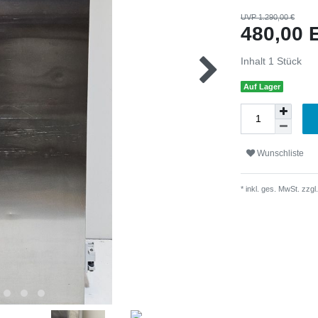
UVP 1.290,00 €
480,00
Inhalt
1
Stück
Auf Lager
Wunschliste
* inkl. ges. MwSt. zzgl.