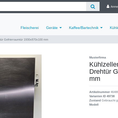
Anme
Fleischerei
Geräte
Kaffee/Bartechnik
Kühl
ehtür Gefrierraumtür 1930x870x100 mm
Musterfirma
Kühlzelle
Drehtür 
mm
Artikelnummer
4648
Varianten ID
49738
Zustand
Gebraucht g
Modell