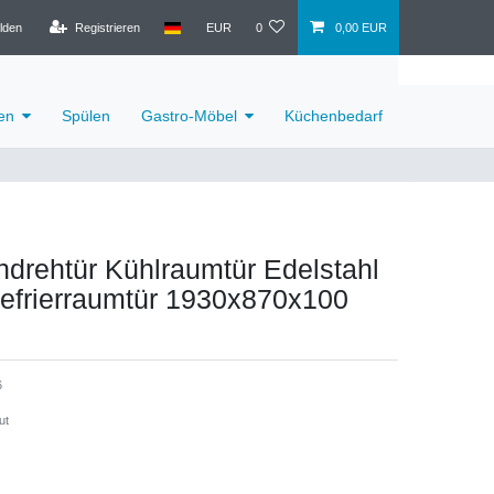
lden
Registrieren
EUR
0
0,00 EUR
en
Spülen
Gastro-Möbel
Küchenbedarf
ndrehtür Kühlraumtür Edelstahl
Gefrierraumtür 1930x870x100
6
ut