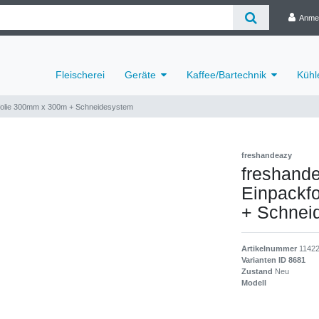
Anme
Fleischerei
Geräte
Kaffee/Bartechnik
Kühl
hefolie 300mm x 300m + Schneidesystem
freshandeazy
freshande
Einpackfo
+ Schnei
Artikelnummer
1142
Varianten ID
8681
Zustand
Neu
Modell