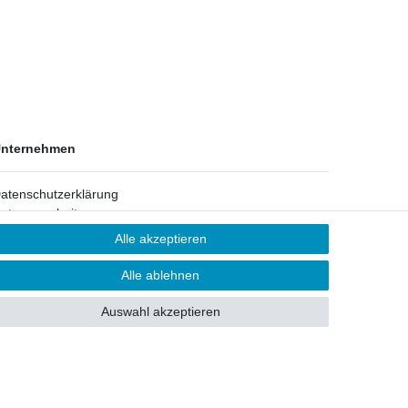
nternehmen
atenschutzerklärung
atenverarbeitung
ontakt
Alle akzeptieren
AGB
mpressum
Alle ablehnen
ber uns
eam
Auswahl akzeptieren
artner