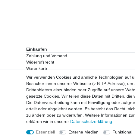
Einkaufen
Zahlung und Versand
Widerrufsrecht
Warenkorb
Zur Kasse
Wir verwenden Cookies und ähnliche Technologien auf 
Besucher:innen unserer Webseite (z.B. IP-Adresse), um z
Drittanbietern einzubinden oder Zugriffe auf unsere Webs
Vertrag widerrufen
gesetzte Cookies. Wir teilen diese Daten mit Dritten, die
Die Datenverarbeitung kann mit Einwilligung oder aufgru
erteilt oder abgelehnt werden. Es besteht das Recht, nich
zu ändern oder zu widerrufen. Weitere Informationen 
erklären wir in unserer
Daten­schutz­erklärung
.
Essenziell
Externe Medien
Funktional
© Copyright 2019 Komplett Konzept Verwertungs Gmb