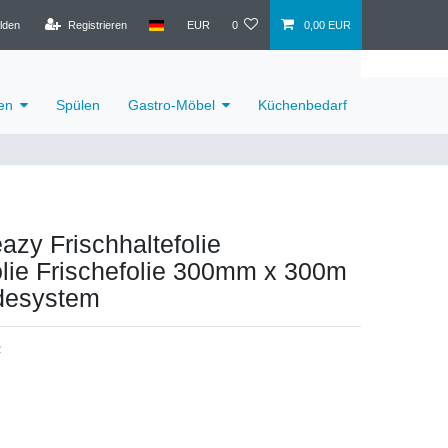
lden
Registrieren
EUR
0
0,00 EUR
en
Spülen
Gastro-Möbel
Küchenbedarf
azy Frischhaltefolie
lie Frischefolie 300mm x 300m
desystem
2