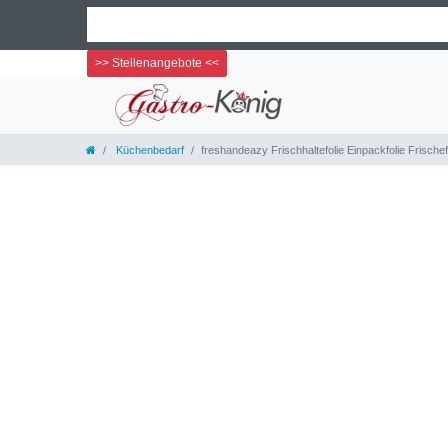
>> Stellenangebote <<
Küchenbedarf
freshandeazy Frischhaltefolie Einpackfolie Frisc