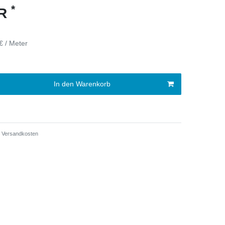
*
UR
€ / Meter
In den Warenkorb
Versandkosten